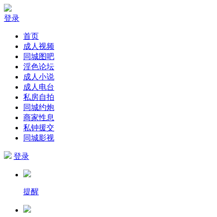
登录
首页
成人视频
同城图吧
淫色论坛
成人小说
成人电台
私房自拍
同城约炮
商家性息
私钟援交
同城影视
登录
提醒