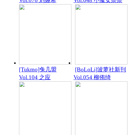
Vol.076 刘娅希
Vol.048 小魔女奈奈
[Tukmo]兔几盟
[BoLoLi]波萝社新刊
Vol.104 之应
Vol.054 柳侑绮