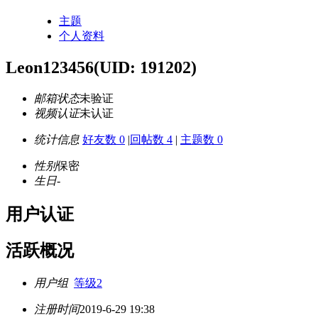
主题
个人资料
Leon123456
(UID: 191202)
邮箱状态
未验证
视频认证
未认证
统计信息
好友数 0
|
回帖数 4
|
主题数 0
性别
保密
生日
-
用户认证
活跃概况
用户组
等级2
注册时间
2019-6-29 19:38