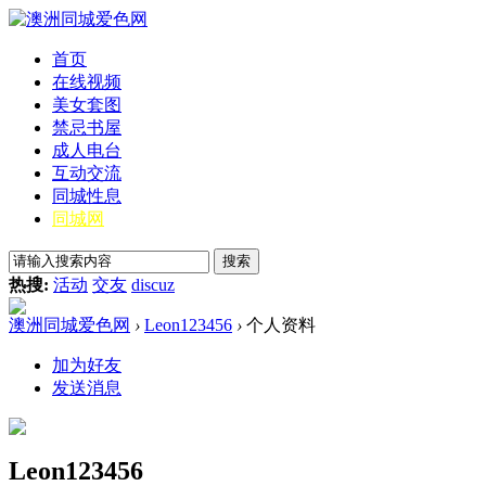
首页
在线视频
美女套图
禁忌书屋
成人电台
互动交流
同城性息
同城网
搜索
热搜:
活动
交友
discuz
澳洲同城爱色网
›
Leon123456
›
个人资料
加为好友
发送消息
Leon123456