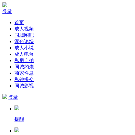
登录
首页
成人视频
同城图吧
淫色论坛
成人小说
成人电台
私房自拍
同城约炮
商家性息
私钟援交
同城影视
登录
提醒