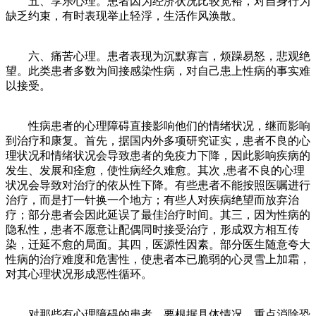
五、享乐心理。患者因为经济状况比较宽裕，对自身行为
缺乏约束，有时表现举止轻浮，生活作风涣散。
六、痛苦心理。患者表现为沉默寡言，烦躁易怒，悲观绝
望。此类患者多数为间接感染性病，对自己患上性病的事实难
以接受。
性病患者的心理障碍直接影响他们的情绪状况，继而影响
到治疗和康复。首先，据国内外多项研究证实，患者不良的心
理状况和情绪状况会导致患者的免疫力下降，因此影响疾病的
发生、发展和痊愈，使性病经久难愈。其次 ,患者不良的心理
状况会导致对治疗的依从性下降。有些患者不能按照医嘱进行
治疗，而是打一针换一个地方；有些人对疾病绝望而放弃治
疗；部分患者会因此延误了最佳治疗时间。其三，因为性病的
隐私性，患者不愿意让配偶同时接受治疗，形成双方相互传
染，迁延不愈的局面。其四，医源性因素。部分医生随意夸大
性病的治疗难度和危害性，使患者本已脆弱的心灵雪上加霜，
对其心理状况形成恶性循环。
对那些有心理障碍的患者，要根据具体情况，重点消除恐