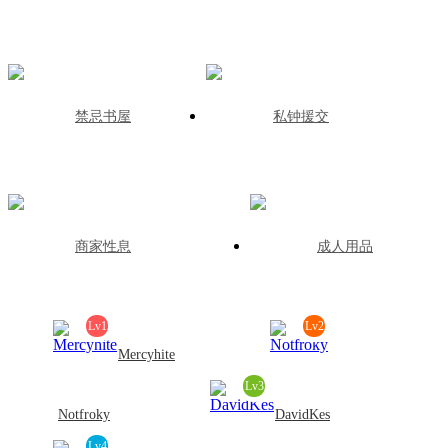
禁忌书屋
私钟援交
商家性息
成人用品
Lv1
Lv2
Mercyhite
Lv3
发帖:0
回复:0
积分:8414
Notfroky
DavidKes
Lv4