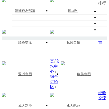
排行
澳洲狼友部落
同城约
首
经验交流
私房自拍
页
›
论
坛中
心
›
亚洲色图
欧美色图
综合
讨论
区
›
经验
交流
成人动漫
成人电台