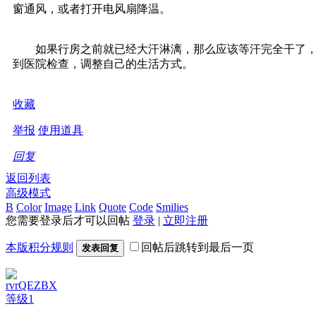
窗通风，或者打开电风扇降温。
如果行房之前就已经大汗淋漓，那么应该等汗完全干了，心
到医院检查，调整自己的生活方式。
收藏
举报
使用道具
回复
返回列表
高级模式
B
Color
Image
Link
Quote
Code
Smilies
您需要登录后才可以回帖
登录
|
立即注册
本版积分规则
回帖后跳转到最后一页
发表回复
rvrQEZBX
等级1