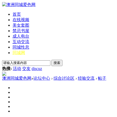
首页
在线视频
美女套图
禁忌书屋
成人电台
互动交流
同城性息
同城网
搜索
热搜:
活动
交友
discuz
澳洲同城爱色网
»
论坛中心
›
综合讨论区
›
经验交流
›
帖子