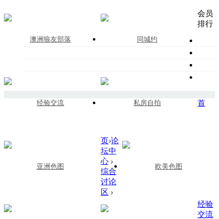
会员
排行
澳洲狼友部落
同城约
首
经验交流
私房自拍
页
›
论
坛中
心
›
亚洲色图
欧美色图
综合
讨论
区
›
经验
交流