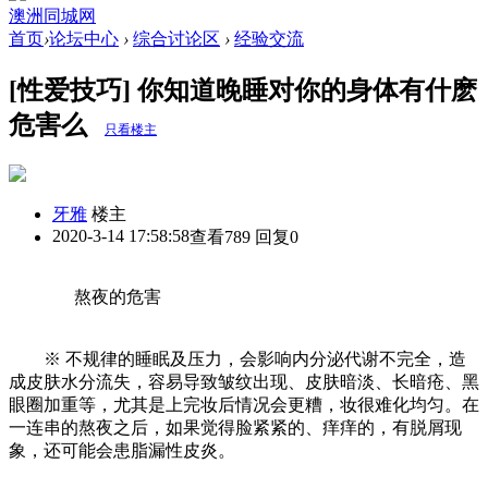
澳洲同城网
首页
›
论坛中心
›
综合讨论区
›
经验交流
[性爱技巧] 你知道晚睡对你的身体有什麽
危害么
只看楼主
牙雅
楼主
2020-3-14 17:58:58
查看789 回复0
熬夜的危害
※ 不规律的睡眠及压力，会影响内分泌代谢不完全，造
成皮肤水分流失，容易导致皱纹出现、皮肤暗淡、长暗疮、黑
眼圈加重等，尤其是上完妆后情况会更糟，妆很难化均匀。在
一连串的熬夜之后，如果觉得脸紧紧的、痒痒的，有脱屑现
象，还可能会患脂漏性皮炎。