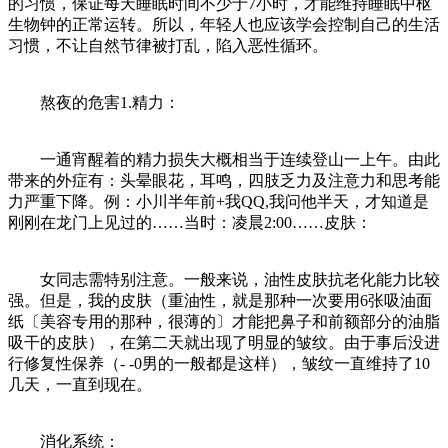
的习惯，保证每天睡眠时间不少于7小时，才能维持睡眠中枢
生物钟的正常运转。所以，年轻人也应该学会控制自己的生活
习惯，不让自然节律被打乱，陷入恶性循环。
熬夜的危害1.精力：
一通宵醒着的精力损失大概相当于连续登山一上午。由此
带来的外症有：头晕眼花，耳鸣，四肢乏力及注意力和思考能
力严重下降。例：小川半年前+我QQ,我问他半天，才知道是
刚刚在龙门上见过的……当时：凌晨2:00……皮肤：
女同志需特别注意。一般来说，油性皮肤抗老化能力比较
强。但是，我的皮肤（重油性，就是那种一次要用6张吸油面
纸〔美容专用的那种，很薄的〕才能把鼻子和前额部分的油脂
吸干的皮肤），在第二天就出现了明显的皱纹。由于事后没进
行修复性保养（- -0男的一般都是这样），皱纹一直维持了10
几天，一直到现在。
消化系统：