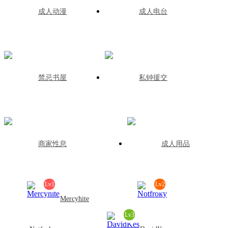
成人动漫
成人电台
禁忌书屋
私钟援交
商家性息
成人用品
Lv1
Lv2
Mercyhite
Lv3
发帖:0
回复:0
积分:8414