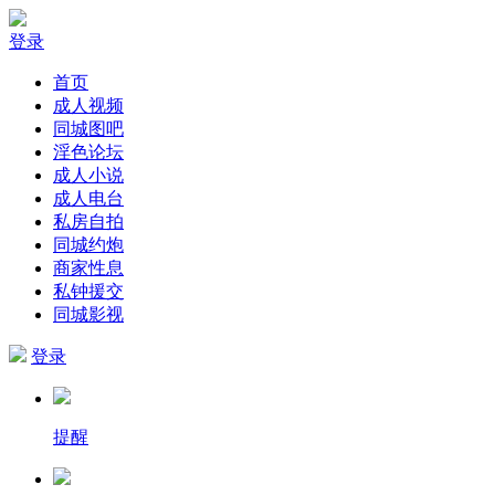
登录
首页
成人视频
同城图吧
淫色论坛
成人小说
成人电台
私房自拍
同城约炮
商家性息
私钟援交
同城影视
登录
提醒