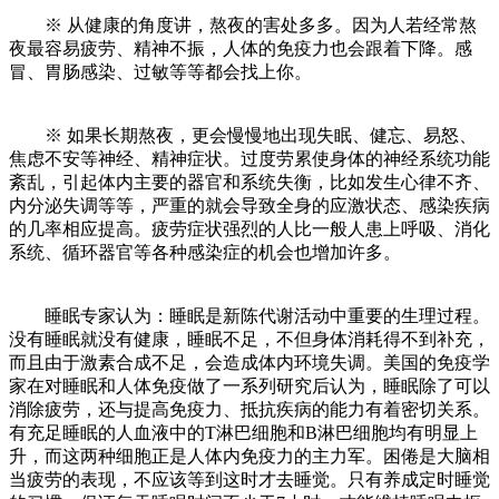
※ 从健康的角度讲，熬夜的害处多多。因为人若经常熬
夜最容易疲劳、精神不振，人体的免疫力也会跟着下降。感
冒、胃肠感染、过敏等等都会找上你。
※ 如果长期熬夜，更会慢慢地出现失眠、健忘、易怒、
焦虑不安等神经、精神症状。过度劳累使身体的神经系统功能
紊乱，引起体内主要的器官和系统失衡，比如发生心律不齐、
内分泌失调等等，严重的就会导致全身的应激状态、感染疾病
的几率相应提高。疲劳症状强烈的人比一般人患上呼吸、消化
系统、循环器官等各种感染症的机会也增加许多。
睡眠专家认为：睡眠是新陈代谢活动中重要的生理过程。
没有睡眠就没有健康，睡眠不足，不但身体消耗得不到补充，
而且由于激素合成不足，会造成体内环境失调。美国的免疫学
家在对睡眠和人体免疫做了一系列研究后认为，睡眠除了可以
消除疲劳，还与提高免疫力、抵抗疾病的能力有着密切关系。
有充足睡眠的人血液中的T淋巴细胞和B淋巴细胞均有明显上
升，而这两种细胞正是人体内免疫力的主力军。困倦是大脑相
当疲劳的表现，不应该等到这时才去睡觉。只有养成定时睡觉