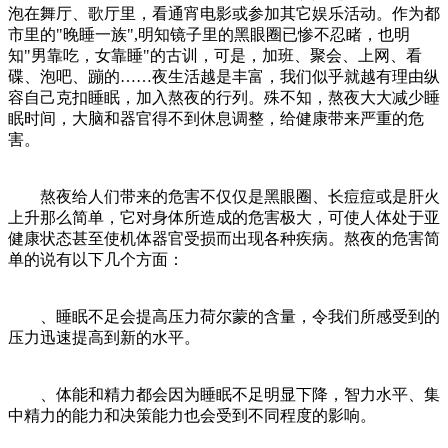
泡在舞厅、歌厅里，看通宵电影或参加其它娱乐活动。作为都
市里的"晚睡一族",明知镜子里的黑眼圈已惨不忍睹，也明
知"男靠吃，女靠睡"的古训，可是，加班、聚会、上网、看
碟、泡吧、蹦的……夜生活越是丰富，我们似乎就越有理由纵
容自己克扣睡眠，加入熬夜的行列。殊不知，熬夜大大减少睡
眠时间，大脑和器官得不到休息调整，给健康带来严重的危
害。
熬夜给人们带来的危害不仅仅是黑眼圈、长痘痘或是肝火
上升那么简单，它对身体所造成的危害极大，可使人体处于亚
健康状态甚至使机体器官受损而出现各种疾病。熬夜的危害简
单的说有以下几个方面：
、睡眠不足会提高压力荷尔蒙的含量，令我们所感受到的
压力迅速提高到新的水平。
、体能和精力都会因为睡眠不足明显下降，智力水平、集
中精力的能力和决策能力也会受到不同程度的影响。