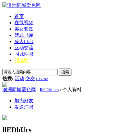
首页
在线视频
美女套图
禁忌书屋
成人电台
互动交流
同城性息
同城网
搜索
热搜:
活动
交友
discuz
澳洲同城爱色网
›
llEDbUcs
›
个人资料
加为好友
发送消息
llEDbUcs