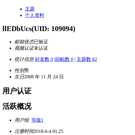
主题
个人资料
llEDbUcs
(UID: 109094)
邮箱状态
已验证
视频认证
未认证
统计信息
好友数 0
|
回帖数 0
|
主题数 82
性别
男
生日
2008 年 11 月 24 日
用户认证
活跃概况
用户组
等级1
注册时间
2018-6-4 01:25