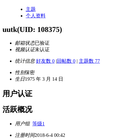
主题
个人资料
uutk
(UID: 108375)
邮箱状态
已验证
视频认证
未认证
统计信息
好友数 0
|
回帖数 0
|
主题数 77
性别
保密
生日
1975 年 3 月 14 日
用户认证
活跃概况
用户组
等级1
注册时间
2018-6-4 00:42