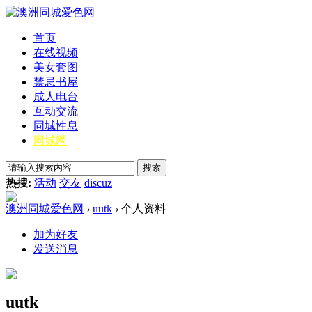
首页
在线视频
美女套图
禁忌书屋
成人电台
互动交流
同城性息
同城网
搜索
热搜:
活动
交友
discuz
澳洲同城爱色网
›
uutk
›
个人资料
加为好友
发送消息
uutk