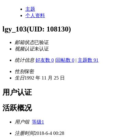
主题
个人资料
lgy_103
(UID: 108130)
邮箱状态
已验证
视频认证
未认证
统计信息
好友数 0
|
回帖数 0
|
主题数 91
性别
保密
生日
1992 年 11 月 25 日
用户认证
活跃概况
用户组
等级1
注册时间
2018-6-4 00:28