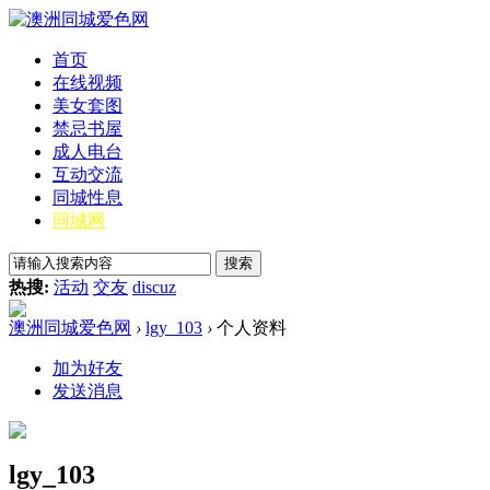
首页
在线视频
美女套图
禁忌书屋
成人电台
互动交流
同城性息
同城网
搜索
热搜:
活动
交友
discuz
澳洲同城爱色网
›
lgy_103
›
个人资料
加为好友
发送消息
lgy_103