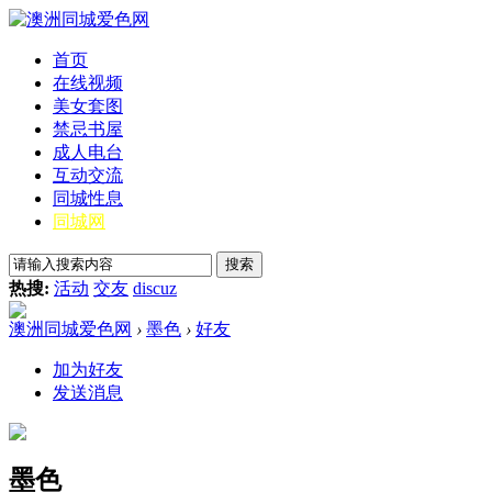
首页
在线视频
美女套图
禁忌书屋
成人电台
互动交流
同城性息
同城网
搜索
热搜:
活动
交友
discuz
澳洲同城爱色网
›
墨色
›
好友
加为好友
发送消息
墨色