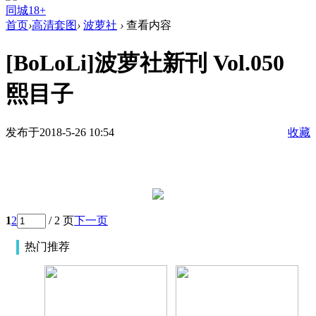
同城18+
首页
›
高清套图
›
波萝社
›
查看内容
[BoLoLi]波萝社新刊 Vol.050
熙目子
发布于2018-5-26 10:54
收藏
1
2
/ 2 页
下一页
热门推荐