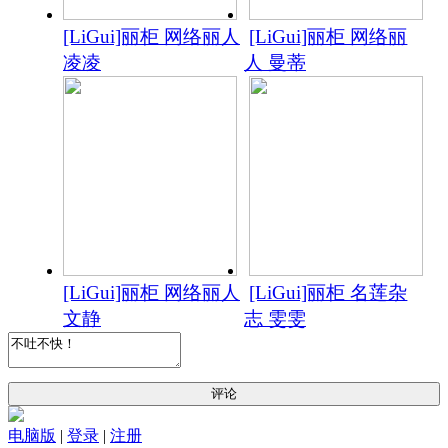
[LiGui]丽柜 网络丽人
[LiGui]丽柜 网络丽
凌凌
人 曼蒂
[LiGui]丽柜 网络丽人
[LiGui]丽柜 名莲杂
文静
志 雯雯
评论
电脑版
|
登录
|
注册